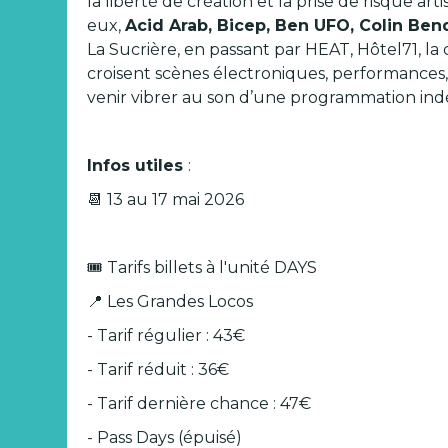
la liberté de création et la prise de risque art
eux,
Acid Arab, Bicep, Ben UFO, Colin Be
La Sucrière, en passant par HEAT, Hôtel71, la
croisent scènes électroniques, performances,
venir vibrer au son d’une programmation in
Infos utiles
:
📆 13 au 17 mai 2026
🎟️ Tarifs billets à l'unité DAYS
📍 Les Grandes Locos
- Tarif régulier : 43€
- Tarif réduit : 36€
- Tarif dernière chance : 47€
- Pass Days (épuisé)