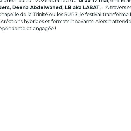
istique. L’édition 2026 aura lieu du
13 au 17 mai
, et elle 
nders, Deena Abdelwahed, LB aka LABAT
,... À traver
 chapelle de la Trinité ou les SUBS; le festival transfo
 créations hybrides et formats innovants. Alors n’atten
dépendante et engagée !