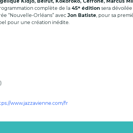
gélique Kidjo, Beirut, Kokoroko, Cerrone, Marcus Mi
a programmation complète de la
45ᵉ édition
sera dévoilée
irée “Nouvelle-Orléans” avec
Jon Batiste
, pour sa premi
l pour une création inédite.
)
tps://www.jazzavienne.com/fr