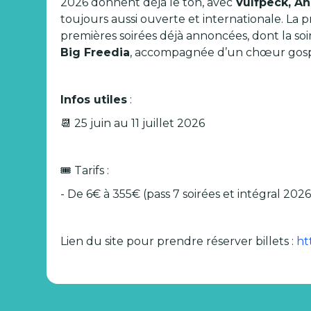
2026 donnent déjà le ton, avec
Vulfpeck, An
toujours aussi ouverte et internationale. L
premières soirées déjà annoncées, dont la so
Big Freedia
, accompagnée d’un chœur gospe
Infos utiles
:
‍📆 25 juin au 11 juillet 2026
🎟️ Tarifs :
- De 6€ à 355€ (pass 7 soirées et intégral 2026
Lien du site pour prendre réserver billets :
ht