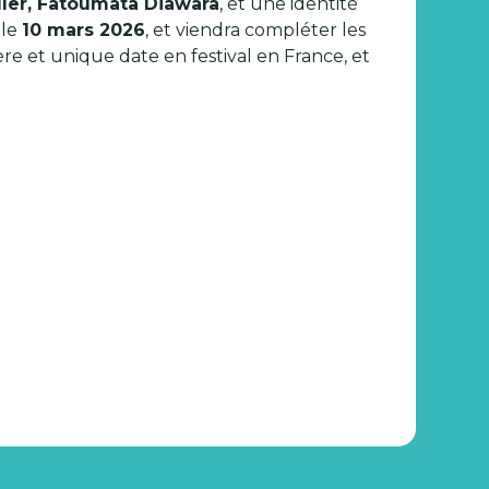
ller, Fatoumata Diawara
, et une identité
 le
10 mars 2026
, et viendra compléter les
ère et unique date en festival en France, et