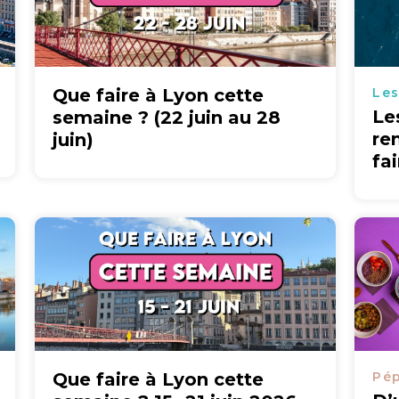
Que faire à Lyon cette
Les
Le
semaine ? (22 juin au 28
re
juin)
fa
Que faire à Lyon cette
Pép