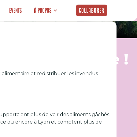
Events
À propos
Collaborer
 les Éco-Charlie !
e alimentaire et redistribuer les invendus
upportaient plus de voir des aliments gâchés.
 Nice ou encore à Lyon et comptent plus de