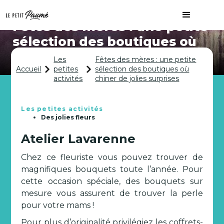
Fêtes des mères : une petite
sélection des boutiques où
chiner de jolies surprises
Les
Fêtes des mères : une petite
Accueil
petites
sélection des boutiques où
activités
chiner de jolies surprises
Les petites activités
Des jolies fleurs
Atelier Lavarenne
Chez ce fleuriste vous pouvez trouver de
magnifiques bouquets toute l’année. Pour
cette occasion spéciale, des bouquets sur
mesure vous assurent de trouver la perle
pour votre mams !
Pour plus d’originalité privilégiez les coffrets-