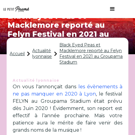
Black Eyed Peas et
Macklemore reporté au
Felyn Festival en 2021 au
Groupama Stadium
Black Eyed Peas et
Actualité
Macklemore reporté au Felyn
Accueil
lyonnaise
Festival en 2021 au Groupama
Stadium
Actualité lyonnaise
On vous l'annonçait dans
les évènements à
ne pas manquer en 2020 à Lyon
, le festival
FELYN au Groupama Stadium était prévu
dès Juin 2020 ! Évidemment, son report est
effectif à l’année prochaine. Mais votre
patience aura le mérite de faire venir des
grands noms de la musique !