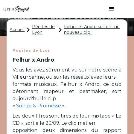
Felhur et Andro sortent un
nouveau clip !
Pépites de
Felhur et Andro sortent un
Accueil
Lyon
nouveau clip !
Pépites de Lyon
Felhur x Andro
Vous les avez sûrement vu sur notre scène à
Villeurbanne, ou sur les réseaux avec leurs
formats musicaux. Felhur x Andro, ce duo
détonnant rappeur et beatmaker, sort
aujourd'hui le clip
«
Songe & Promesse
».
Les deux titres sont tirés de leur mixtape « Le
CD », sortie le 23/09. Le clip met en
opposition deux dimensions du rapport