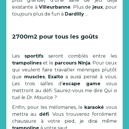
plus grande) d’une salle de jeu déjà
existante à
Villeurbanne
. Plus de
jeux
, pour
toujours plus de fun à
Dardilly
...
2700m2 pour tous les goûts
Les
sportifs
seront comblés entre les
trampolines
et le
parcours Ninja
. Pour ceux
qui veulent faire travailler méninges plutôt
que
muscles
,
Exalto
a aussi pensé à vous.
Les trois salles d’
escape game
vous
mettront au défi. Saurez-vous me dire
Qui a
tué le Dr. Maurice ?
Enfin, pour les mélomanes, le
karaoké
vous
mettra au
défi
. Vous trouverez forcément
chaussure à votre pied, je dirai même
trampoline
à votre saut.