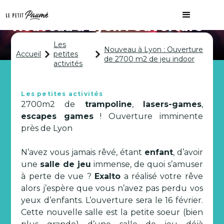
Nouveau à Lyon : Ouverture
de 2700 m2 de jeu indoor
Les
Nouveau à Lyon : Ouverture
Accueil
petites
de 2700 m2 de jeu indoor
activités
Les petites activités
2700m2 de
trampoline
,
lasers-games
,
escapes games
!
Ouverture imminente
près de Lyon
N’avez vous jamais rêvé, étant
enfant
, d’avoir
une
salle de jeu
immense, de quoi s’amuser
à perte de vue ?
Exalto
a réalisé votre rêve
alors j’espère que vous n’avez pas perdu vos
yeux d’enfants. L’ouverture sera le 16 février.
Cette nouvelle salle est la petite soeur (bien