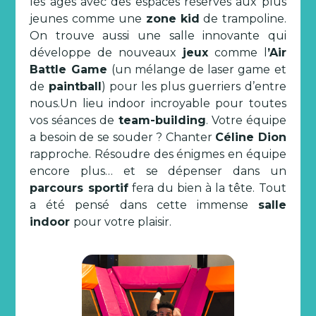
les âges avec des espaces réservés aux plus
jeunes comme une
zone kid
de trampoline.
On trouve aussi une salle innovante qui
développe de nouveaux
jeux
comme l
’Air
Battle Game
(un mélange de laser game et
de
paintball
) pour les plus guerriers d’entre
nous.Un lieu indoor incroyable pour toutes
vos séances de
team-building
. Votre équipe
a besoin de se souder ? Chanter
Céline Dion
rapproche. Résoudre des énigmes en équipe
encore plus… et se dépenser dans un
parcours sportif
fera du bien à la tête. Tout
a été pensé dans cette immense
salle
indoor
pour votre plaisir.