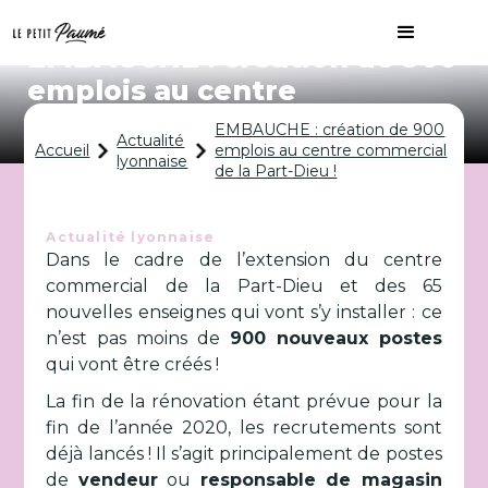
EMBAUCHE : création de 900
emplois au centre
commercial de la Part-Dieu !
EMBAUCHE : création de 900
Actualité
Accueil
emplois au centre commercial
lyonnaise
de la Part-Dieu !
Actualité lyonnaise
Dans le cadre de l’extension du centre
commercial de la Part-Dieu et des 65
nouvelles enseignes qui vont s’y installer : ce
n’est pas moins de
900 nouveaux postes
qui vont être créés !
La fin de la rénovation étant prévue pour la
fin de l’année 2020, les recrutements sont
déjà lancés ! Il s’agit principalement de postes
de
vendeur
ou
responsable de magasin