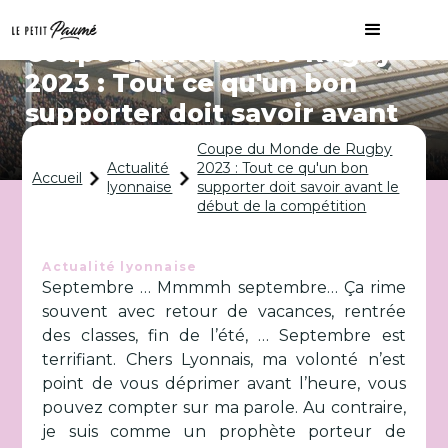
Coupe du Monde de Rugby
2023 : Tout ce qu'un bon
supporter doit savoir avant
le début de la compétition
Coupe du Monde de Rugby
Actualité
2023 : Tout ce qu'un bon
Accueil
lyonnaise
supporter doit savoir avant le
début de la compétition
Actualité lyonnaise
Septembre … Mmmmh septembre… Ça rime
souvent avec retour de vacances, rentrée
des classes, fin de l’été, … Septembre est
terrifiant. Chers Lyonnais, ma volonté n’est
point de vous déprimer avant l’heure, vous
pouvez compter sur ma parole. Au contraire,
je suis comme un prophète porteur de