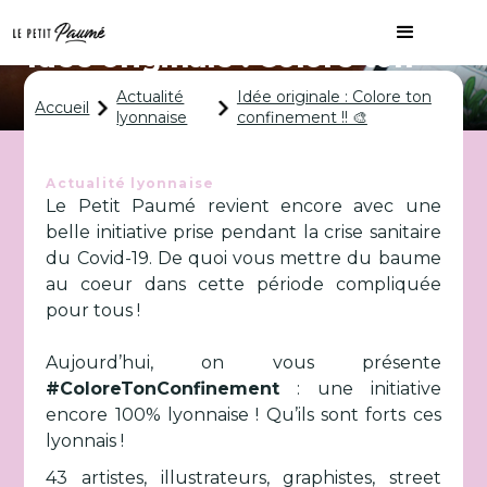
Idée originale : Colore ton
confinement !! 🎨
Actualité
Idée originale : Colore ton
Accueil
lyonnaise
confinement !! 🎨
Actualité lyonnaise
Le Petit Paumé revient encore avec une
belle initiative prise pendant la crise sanitaire
du Covid-19. De quoi vous mettre du baume
au coeur dans cette période compliquée
pour tous !
Aujourd’hui, on vous présente
#ColoreTonConfinement
: une initiative
encore 100% lyonnaise ! Qu’ils sont forts ces
lyonnais !
43 artistes, illustrateurs, graphistes, street