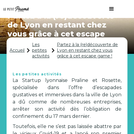
Partez à la (re)découverte
de Lyon en restant chez
vous grâce à cet escape
game !
Les
Partez à la (re)découverte de
Accueil
petites
Lyon en restant chez vous
activités
grâce à cet escape game !
Les petites activités
La Startup lyonnaise Praline et Rosette,
spécialisée dans l’offre d’escapades
gustatives et immersives dans la ville de Lyon
a dû comme de nombreuses entreprises,
arrêter son activité dès l’obligation de
confinement du 17 mars dernier.
Toutefois, elle ne s’est pas laissée abattre par
le vicieux Covid-19 et a lancé son premier