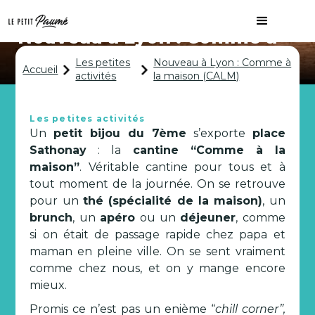
Nouveau à Lyon : Comme à
la maison (CALM)
Les petites
Nouveau à Lyon : Comme à
Accueil
activités
la maison (CALM)
Les petites activités
Un
petit bijou du 7ème
s’exporte
place
Sathonay
: la
cantine “Comme à la
maison”
. Véritable cantine pour tous et à
tout moment de la journée. On se retrouve
pour un
thé (spécialité de la maison)
, un
brunch
, un
apéro
ou un
déjeuner
, comme
si on était de passage rapide chez papa et
maman en pleine ville. On se sent vraiment
comme chez nous, et on y mange encore
mieux.
Promis ce n’est pas un enième “
chill corner”,