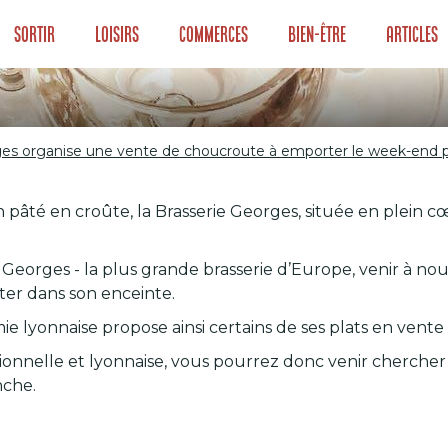
Sortir
Loisirs
Commerces
Bien-être
Articles
ges organise une vente de choucroute à emporter le week-end p
orges organise un
pâté en croûte, la Brasserie Georges, située en plein cœu
porter le week-en
ie Georges - la plus grande brasserie d’Europe, venir à no
er dans son enceinte.
e lyonnaise propose ainsi certains de ses plats en vent
ionnelle et lyonnaise, vous pourrez donc venir chercher
nche.