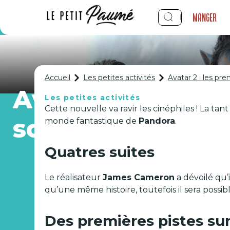
Manger
Accueil
Les petites activités
Avatar 2 : les pre
Avatar 2 : les pr
Les petites activités
Cette nouvelle va ravir les cinéphiles ! La tan
scénario !
monde fantastique de
Pandora
.
Quatres suites
Le réalisateur
James Cameron
a dévoilé qu’i
qu’une même histoire, toutefois il sera poss
Des premières pistes sur