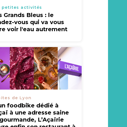
 petites activités
s Grands Bleus : le
ndez-vous qui va vous
ire voir l'eau autrement
ites de Lyon
un foodbike dédié à
açaï à une adresse saine
 gourmande, L’Açaïrie
vre enfin son restaurant à