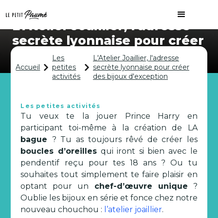
L'Atelier Joaillier, l'adresse
secrète lyonnaise pour créer
des bijoux d'exception
Les
L'Atelier Joaillier, l'adresse
Accueil
petites
secrète lyonnaise pour créer
activités
des bijoux d'exception
Les petites activités
Tu veux te la jouer Prince Harry en
participant toi-même à la création de LA
bague
? Tu as toujours rêvé de créer les
boucles d’oreilles
qui iront si bien avec le
pendentif reçu pour tes 18 ans ? Ou tu
souhaites tout simplement te faire plaisir en
optant pour un
chef-d’œuvre unique
?
Oublie les bijoux en série et fonce chez notre
nouveau chouchou :
l’atelier joaillier
.