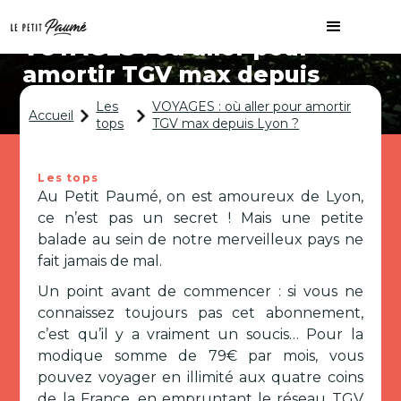
VOYAGES : où aller pour
amortir TGV max depuis
Lyon ?
Les
VOYAGES : où aller pour amortir
Accueil
tops
TGV max depuis Lyon ?
Les tops
Au Petit Paumé, on est amoureux de Lyon,
ce n’est pas un secret ! Mais une petite
balade au sein de notre merveilleux pays ne
fait jamais de mal.
Un point avant de commencer : si vous ne
connaissez toujours pas cet abonnement,
c’est qu’il y a vraiment un soucis… Pour la
modique somme de 79€ par mois, vous
pouvez voyager en illimité aux quatre coins
de la France, en empruntant le réseau TGV