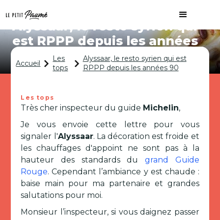
Alyssaar, le resto syrien qui
est RPPP depuis les années
90
Les
Alyssaar, le resto syrien qui est
Accueil
tops
RPPP depuis les années 90
Les tops
Très cher inspecteur du guide
Michelin
,
Je vous envoie cette lettre pour vous
signaler l'
Alyssaar
. La décoration est froide et
les chauffages d'appoint ne sont pas à la
hauteur des standards du
grand Guide
Rouge
. Cependant l’ambiance y est chaude :
baise main pour ma partenaire et grandes
salutations pour moi.
Monsieur l’inspecteur, si vous daignez passer