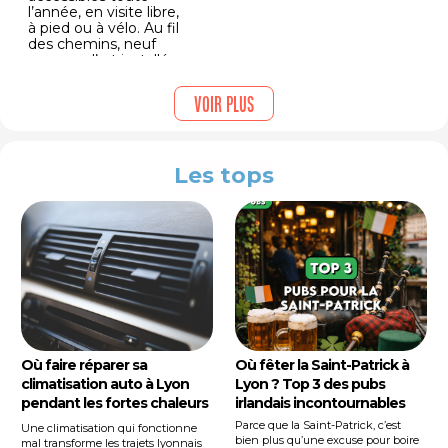
l’année, en visite libre,
à pied ou à vélo. Au fil
des chemins, neuf
œuvres d’art installées
de manière
permanente dans
Voir plus
l’espace public,
dialoguant avec le
paysage et les
communes d’Éveux,
Les tops
Saint-Germain-Nuelles,
Sain-Bel, Savigny et
L’Arbresle. Le tout à 30
minutes de Lyon pour
pouvoir passer plus de
temps à se balader
que dans les
transports. Voici les 3
balades qui valent le
détour !
Où faire réparer sa
Où fêter la Saint-Patrick à
climatisation auto à Lyon
Lyon ? Top 3 des pubs
pendant les fortes chaleurs
irlandais incontournables
?
Parce que la Saint-Patrick, c’est
Une climatisation qui fonctionne
bien plus qu’une excuse pour boire
mal transforme les trajets lyonnais