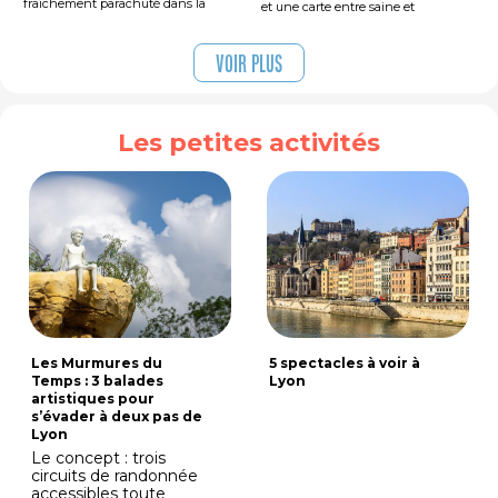
fraîchement parachuté dans la
et une carte entre saine et
capitale des Gaules : où poser ses
gourmande : Igor Nizon a pris le
cartons ? Entre la Croix-Rousse et la
temps de bien faire les choses. Son
Guillotière, entre Vaise et
restaurant vient d’ouvrir dans le 7e
Voir plus
Villeurbanne, chaque quartier a ses
et c’est exactement le genre
fans, ses clichés et ses arguments.
d’adresse qu’on attendait.
On t'a fait le match, quartier par
quartier, pour que tu trouves ton
Les petites activités
camp.
Les Murmures du
5 spectacles à voir à
Temps : 3 balades
Lyon
artistiques pour
s’évader à deux pas de
Lyon
Le concept : trois
circuits de randonnée
accessibles toute