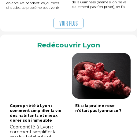
de la Guinness (même si on ne va
en épreuve pendant les journées
clairement pas s’en priver), on t’a
chaudes. Le problème peut venir
préparé un petit tour des pubs
d’un manque de gaz, d’une fuite ou
irlandais où l’ambiance est aussi
d’une pièce défectueuse. Un
chaude que les pintes sont fraîches.
diagnostic au garage évite une
Voir plus
Alors, prépare ton meilleur accent
recharge inadaptée et précise les
approximatif et révise les classiques
réparations à prévoir.
d’Ed Sheeran, on t’emmène en
immersion dans les rues de Dublin
Redécouvrir Lyon
(sans quitter le Vieux Lyon)
Copropriété à Lyon :
Et si la praline rose
comment simplifier la vie
n’était pas lyonnaise ?
des habitants et mieux
gérer son immeuble
Copropriété à Lyon :
comment simplifier la
vie des habitants et