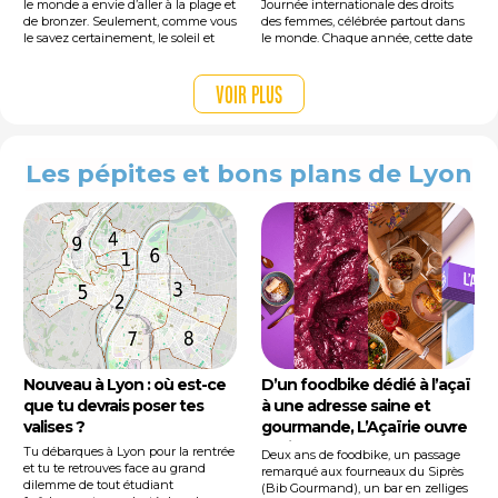
le monde a envie d’aller à la plage et
Journée internationale des droits
de bronzer. Seulement, comme vous
des femmes, célébrée partout dans
le savez certainement, le soleil et
le monde. Chaque année, cette date
plus précisément ses rayons UV,
est l’occasion de rappeler les
peuvent être très dangereux pour la
combats menés pour l’égalité entre
peau et la santé. C’est pour cela qu’il
les femmes et les hommes, mais
Voir plus
est essentiel de bien se protéger
aussi de mettre en lumière les
grâce à une crème solaire.
avancées obtenues… et celles qu’il
reste encore à conquérir.
Les pépites et bons plans de Lyon
Nouveau à Lyon : où est-ce
D’un foodbike dédié à l’açaï
que tu devrais poser tes
à une adresse saine et
valises ?
gourmande, L’Açaïrie ouvre
enfin son restaurant à Lyon
Tu débarques à Lyon pour la rentrée
Deux ans de foodbike, un passage
7e
et tu te retrouves face au grand
remarqué aux fourneaux du Siprès
dilemme de tout étudiant
(Bib Gourmand), un bar en zelliges